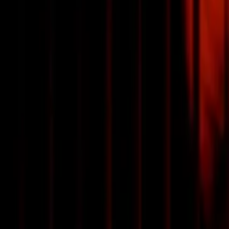
MVXOOD
Выступит на SIGMA Festival в Москве
18 — 20 сентября, Москва, DEX
5 сцен
137 артистов
40
Купить билет